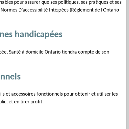
nables pour assurer que ses politiques, ses pratiques et ses
u
 Normes D’accessibilité Intégrées (Règlement de l’Ontario
v
e
l
nes handicapées
o
n
g
ée, Santé à domicile Ontario tiendra compte de son
l
e
t
onnels
)
s et accessoires fonctionnels pour obtenir et utiliser les
c, et en tirer profit.