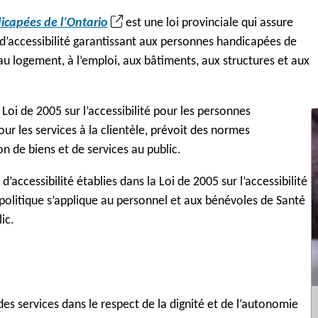
(
dicapées de l’Ontario
est une loi provinciale qui assure
S
 d’accessibilité garantissant aux personnes handicapées de
’
, au logement, à l’emploi, aux bâtiments, aux structures et aux
o
u
Loi de 2005 sur l’accessibilité pour les personnes
v
our les services à la clientèle, prévoit des normes
r
ion de biens et de services au public.
e
d
accessibilité établies dans la Loi de 2005 sur l’accessibilité
a
politique s’applique au personnel et aux bénévoles de Santé
n
ic.
s
u
n
n
des services dans le respect de la dignité et de l’autonomie
o