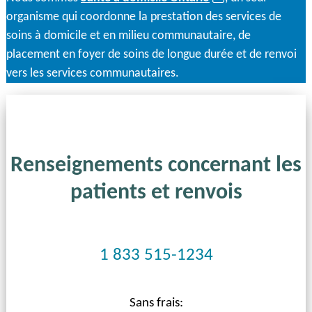
dans
organisme qui coordonne la prestation des services de
un
soins à domicile et en milieu communautaire, de
nouvel
placement en foyer de soins de longue durée et de renvoi
onglet)
vers les services communautaires.
Renseignements concernant les
patients et renvois
1 833 515-1234
Sans frais: