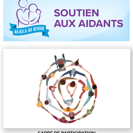
réconforter d’autres
aidants.
Récipiendaires
Debra et Mike Sharpe, St.
Catharines
Lisez l'histoire de Debra
et Mike
Catégorie
Jeune aidante
Critères
L’aidante, âgée de moins
de 30 ans, fait bien plus
que son devoir pour
répondre aux besoins
d’un.e proche.