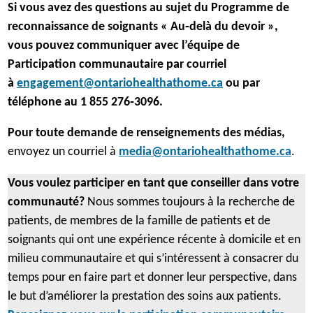
Récipiendaires
v
Si vous avez des questions au sujet du Programme de
n
Sue et David Lovell, New
r
reconnaissance de soignants « Au‑delà du devoir »,
n
Lowell
e
vous pouvez communiquer avec l’équipe de
o
Lisez l'histoire de Sue et
d
Participation communautaire par courriel
u
David
a
à
engagement@ontariohealthathome.ca
ou par
v
n
téléphone au 1 855 276‑3096.
Deanne Graham et
e
s
Michele Waterworth,
l
Pour toute demande de renseignements des médias,
u
Peterborough
o
envoyez un courriel à
media@ontariohealthathome.ca
.
n
Lisez l'histoire de Deanne
n
n
et Michele
g
Vous voulez participer en tant que conseiller dans votre
o
l
communauté?
Nous sommes toujours à la recherche de
u
e
patients, de membres de la famille de patients et de
Catégorie
Aidant novateur
v
t
soignants qui ont une expérience récente à domicile et en
e
Critères
)
milieu communautaire et qui s’intéressent à consacrer du
L’aidant utilise des
l
temps pour en faire part et donner leur perspective, dans
stratégies novatrices et
o
le but d’améliorer la prestation des soins aux patients.
créatives pour soutenir
n