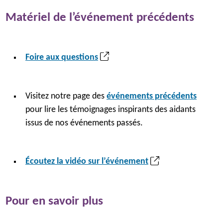
Heather, Sault Ste. Marie
Matériel de l’événement précédents
Lisez l'histoire de Heather
Syed et Sakina Mehdi,
(
Foire aux questions
Scarborough
S
Lisez l'histoire de Syed et
’
Sakina
Visitez notre page des
événements précédents
o
pour lire les témoignages inspirants des aidants
u
Catégorie
Partenaires en soins
issus de nos événements passés.
v
r
Critères
e
Les partenaires en soins
(
Écoutez la vidéo sur l’événement
d
fournissent depuis
S
a
longtemps un soutien
’
n
continu à un.e proche.
Pour en savoir plus
o
s
u
u