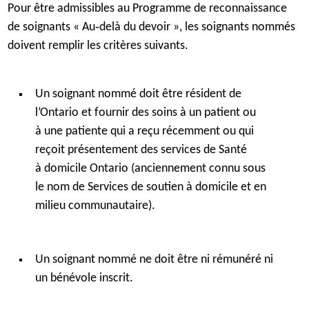
Pour être admissibles au Programme de reconnaissance
o
Catégorie
Soutien et
de soignants « Au‑delà du devoir », les soignants nommés
n
encouragement
doivent remplir les critères suivants.
g
l
Critères
Ces personnes ont
e
Un soignant nommé doit être résident de
apporté des changements
t
l’Ontario et fournir des soins à un patient ou
positifs à la qualité de vie
)
à une patiente qui a reçu récemment ou qui
de leur proche par leur
reçoit présentement des services de Santé
encouragement, leur
à domicile Ontario (anciennement connu sous
soutien et leur capacité
le nom de Services de soutien à domicile et en
d’habilitation.
milieu communautaire).
Récipiendaires
Isabel de Sousa, Maple
Un soignant nommé ne doit être ni rémunéré ni
Lisez l'histoire de Isabel
un bénévole inscrit.
de Sousa