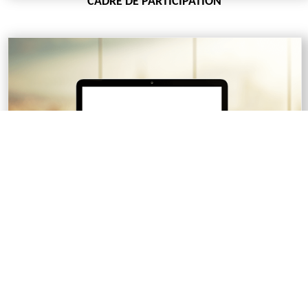
CADRE DE PARTICIPATION
Récipiendaires
Ana Sami, Toronto
LIGNESANTÉ