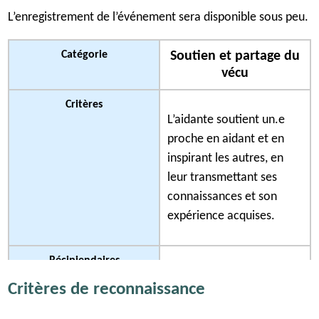
o
L’enregistrement de l’événement sera disponible sous peu.
u
v
Catégorie
Soutien et partage du
r
vécu
e
d
Critères
L’aidante soutient un.e
a
proche en aidant et en
n
inspirant les autres, en
s
leur transmettant ses
u
connaissances et son
n
expérience acquises.
n
o
u
Récipiendaires
v
Alicia Horne, Stratford
Critères de reconnaissance
e
Lisez l'histoire de Alicia
l