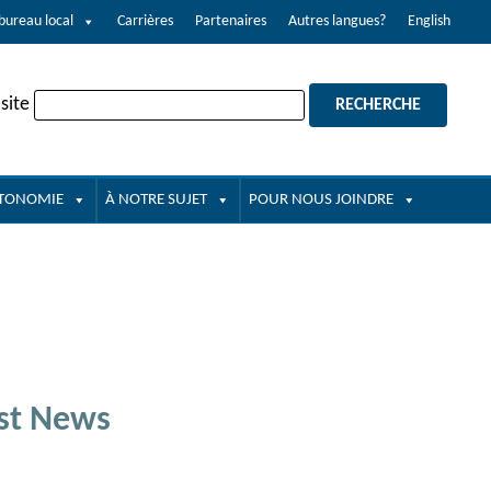
bureau local
Carrières
Partenaires
Autres langues?
English
site
UTONOMIE
À NOTRE SUJET
POUR NOUS JOINDRE
st News