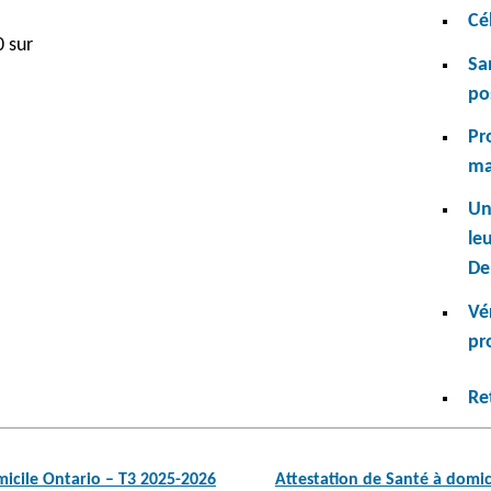
Cé
0 sur
Sa
po
Pr
ma
Un
leu
De
Vé
pr
Re
micile Ontario – T3 2025-2026
Attestation de Santé à domic