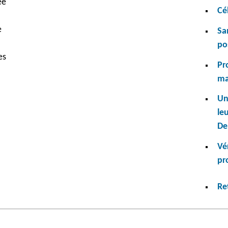
ée
Cé
e
Sa
po
es
Pr
ma
Un
leu
De
Vé
pr
Re