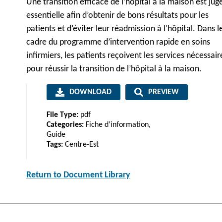
Une transition efficace de l’hôpital à la maison est jug
essentielle afin d’obtenir de bons résultats pour les
patients et d’éviter leur réadmission à l’hôpital. Dans l
cadre du programme d’intervention rapide en soins
infirmiers, les patients reçoivent les services nécessair
pour réussir la transition de l’hôpital à la maison.
DOWNLOAD
PREVIEW
File Type:
pdf
Categories:
Fiche d’information,
Guide
Tags:
Centre-Est
Return to Document Library
Post