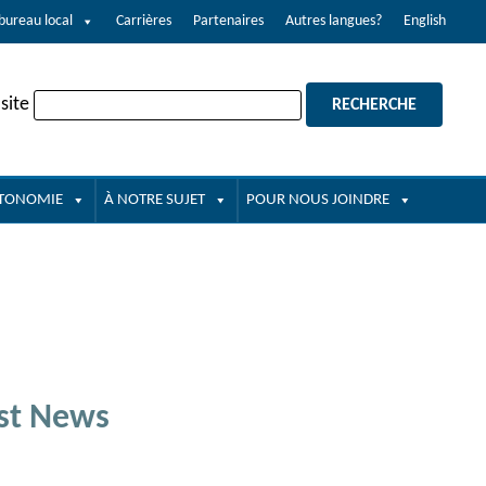
bureau local
Carrières
Partenaires
Autres langues?
English
site
UTONOMIE
À NOTRE SUJET
POUR NOUS JOINDRE
st News