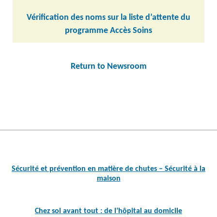
Vérification des noms sur la liste d’attente du
programme Accès Soins
Return to Newsroom
Post
navigation
Sécurité et prévention en matière de chutes – Sécurité à la
maison
Chez soi avant tout : de l’hôpital au domicile