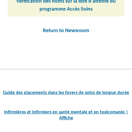
Vérification des noms sur la liste d’attente du
programme Accès Soins
Return to Newsroom
Post
navigation
Guide des placements dans les foyers de soins de longue durée
Infirmières et infirmiers en santé mentale et en toxicomanie |
Affiche