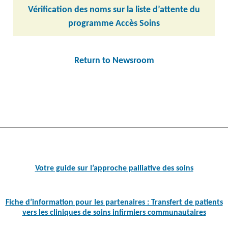
Vérification des noms sur la liste d’attente du
programme Accès Soins
Return to Newsroom
Post
navigation
Votre guide sur l’approche palliative des soins
Fiche d’information pour les partenaires : Transfert de patients
vers les cliniques de soins infirmiers communautaires