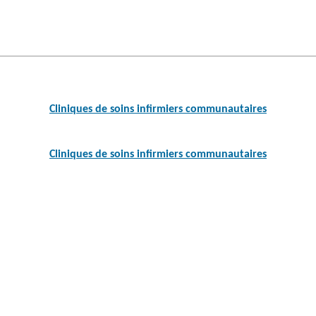
Post
navigation
Cliniques de soins infirmiers communautaires
Cliniques de soins infirmiers communautaires