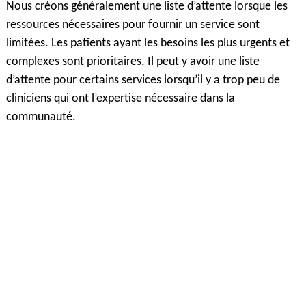
Nous créons généralement une liste d’attente lorsque les
ressources nécessaires pour fournir un service sont
limitées. Les patients ayant les besoins les plus urgents et
complexes sont prioritaires. Il peut y avoir une liste
d’attente pour certains services lorsqu’il y a trop peu de
cliniciens qui ont l’expertise nécessaire dans la
communauté.
Vous pouvez voir ci-dessous le nombre de personnes sur
les listes d’attente pour certains services.
Nombre de patients inscrits sur une liste d’attente dans
la région de Hamilton Niagara Haldimand Brant
en date
le 31 mai 2026
Services à domicile