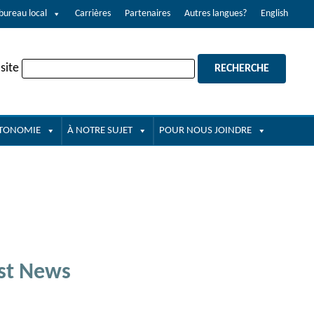
bureau local
Carrières
Partenaires
Autres langues?
English
site
UTONOMIE
À NOTRE SUJET
POUR NOUS JOINDRE
st News