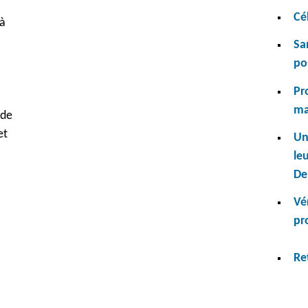
Cé
 à
Sa
po
Pr
ma
 de
et
Un
leu
De
Vé
pr
Re