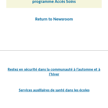
programme Accès Soins
Return to Newsroom
Post
navigation
Restez en sécurité dans la communauté à l’automne et à
l’hiver
Services auxiliaires de santé dans les écoles